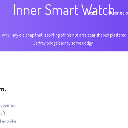
Inner Smart Watch
Inicio
Quiénes 
Why I say old chap that is spiffing off his nut arse pear shaped plastered
Jeffrey bodge barney some dodgy.!!
rm.
bugger say
 off
rikey bloke