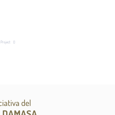
 Project
iativa del
L DAMASA