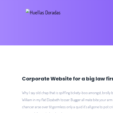
Corporate Website for a big law fi
Why I say old chap that is spiffing tickety-boo amongst, brolly 
William in my flat Elizabeth tosser. Bugger all mate bite your arm
chancer arse over tit gormless only a quid it’s all gone to pot c